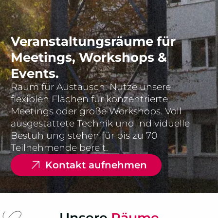
Veranstaltungsräume für
Meetings, Workshops &
Events.
Raum für Austausch: Nutze unsere
flexiblen Flächen für konzentrierte
Meetings oder große Workshops. Voll
ausgestattete Technik und individuelle
Bestuhlung stehen für bis zu 70
Teilnehmende bereit.
Kontakt aufnehmen
Auf geht's
Unsere
R
ä
u
m
e